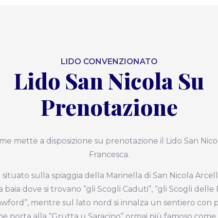
LIDO CONVENZIONATO
Lido San Nicola Su
Prenotazione
e mette a disposizione su prenotazione il Lido San Nicol
Francesca.
è situato sulla spiaggia della Marinella di San Nicola Arcel
a baia dove si trovano “gli Scogli Caduti”, “gli Scogli delle
awford”, mentre sul lato nord si innalza un sentiero con
he porta alla “Grutta u Saracino” ormai più famoso come