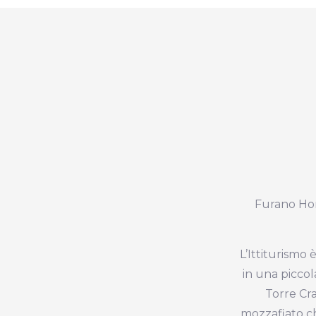
Furano Hom
L’Ittiturismo 
in una piccol
Torre Cr
mozzafiato c