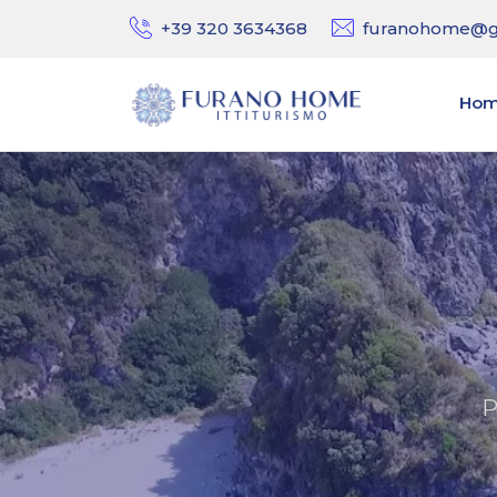
+39 320 3634368
furanohome@g
Ho
P