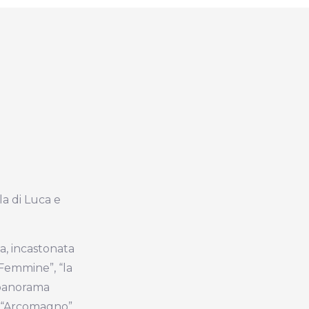
a di Luca e
la, incastonata
 Femmine”, “la
 panorama
 “Arcomagno”.